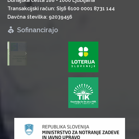
Dunajska cesta 188 - 1000 Ljubljana
Transakcijski račun: SI56 6100 0001 8731 144
Davčna številka: 92039456
Sofinancirajo
zurück
weiter