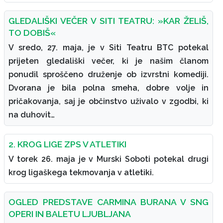
GLEDALIŠKI VEČER V SITI TEATRU: »KAR ŽELIŠ,
TO DOBIŠ«
V sredo, 27. maja, je v Siti Teatru BTC potekal
prijeten gledališki večer, ki je našim članom
ponudil sproščeno druženje ob izvrstni komediji.
Dvorana je bila polna smeha, dobre volje in
pričakovanja, saj je občinstvo uživalo v zgodbi, ki
na duhovit…
2. KROG LIGE ZPS V ATLETIKI
V torek 26. maja je v Murski Soboti potekal drugi
krog ligaškega tekmovanja v atletiki.
OGLED PREDSTAVE CARMINA BURANA V SNG
OPERI IN BALETU LJUBLJANA