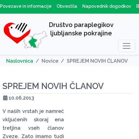
Povezave in informacije
Obvestila
Napovednik dogodkov
B
Društvo paraplegikov
ljubljanske pokrajine
Naslovnica
Novice
SPREJEM NOVIH ČLANOV
SPREJEM NOVIH ČLANOV
10.06.2013
V naših vrstah je namreč
vključenih skoraj ena
tretjina vseh članov
Zveze. Zato imamo tudi