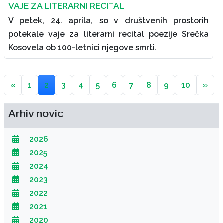
VAJE ZA LITERARNI RECITAL
V petek, 24. aprila, so v društvenih prostorih
potekale vaje za literarni recital poezije Srečka
Kosovela ob 100-letnici njegove smrti.
«
1
2
3
4
5
6
7
8
9
10
»
Arhiv novic
2026
2025
2024
2023
2022
2021
2020