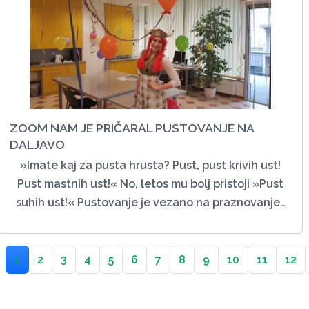
ZOOM NAM JE PRIČARAL PUSTOVANJE NA
DALJAVO
»Imate kaj za pusta hrusta? Pust, pust krivih ust!
Pust mastnih ust!« No, letos mu bolj pristoji »Pust
suhih ust!« Pustovanje je vezano na praznovanje…
1
2
3
4
5
6
7
8
9
10
11
12