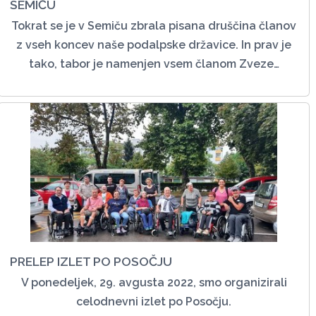
SEMIČU
Tokrat se je v Semiču zbrala pisana druščina članov
z vseh koncev naše podalpske državice. In prav je
tako, tabor je namenjen vsem članom Zveze…
PRELEP IZLET PO POSOČJU
V ponedeljek, 29. avgusta 2022, smo organizirali
celodnevni izlet po Posočju.