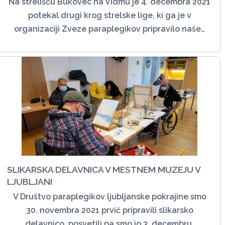
Na strelišču Bukovec na Vidmu je 4. decembra 2021
potekal drugi krog strelske lige, ki ga je v
organizaciji Zveze paraplegikov pripravilo naše…
SLIKARSKA DELAVNICA V MESTNEM MUZEJU V
LJUBLJANI
V Društvo paraplegikov ljubljanske pokrajine smo
30. novembra 2021 prvič pripravili slikarsko
delavnico, posvetili pa smo jo 3. decembru,