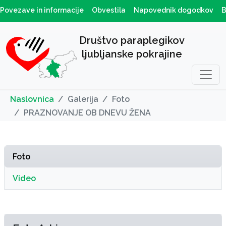
Povezave in informacije
Obvestila
Napovednik dogodkov
B
Društvo paraplegikov
ljubljanske pokrajine
Naslovnica
Galerija
Foto
PRAZNOVANJE OB DNEVU ŽENA
Foto
Video