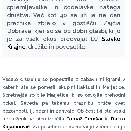
spremljevalke in sodelavke našega
društva. Več kot 40 se jih je na dan
praznika zbralo v gostišču Zajčja
Dobrava, kjer so se ob dobri glasbi, ki jo
je za vsak okus predvajal DJ
Slavko
Krajnc
, družile in poveselile.
Veselo druženje so popestrile z zabavnimi igrami v
katerih sta se pomerili skupini Kaktusi in Marjetice.
Spretnejše so bile Marjetice, ki so osvojile prehodni
pokal. Seveda pa takemu prazniku prtiče cvet
pozornosti, ljubezni in zahvale. Ob čestitki sta vsaki
udeleženki vrtnico izročila
Tomaž Demšar
in
Darko
Kojadinovič
. Za posebno presenečanje večera pa je