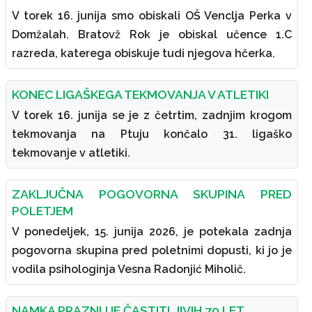
V torek 16. junija smo obiskali OŠ Venclja Perka v
Domžalah. Bratovž Rok je obiskal učence 1.C
razreda, katerega obiskuje tudi njegova hčerka.
KONEC LIGAŠKEGA TEKMOVANJA V ATLETIKI
V torek 16. junija se je z četrtim, zadnjim krogom
tekmovanja na Ptuju končalo 31. ligaško
tekmovanje v atletiki.
ZAKLJUČNA POGOVORNA SKUPINA PRED
POLETJEM
V ponedeljek, 15. junija 2026, je potekala zadnja
pogovorna skupina pred poletnimi dopusti, ki jo je
vodila psihologinja Vesna Radonjić Miholič.
NAMKA PRAZNUJE ČASTITLJIVIH 70 LET