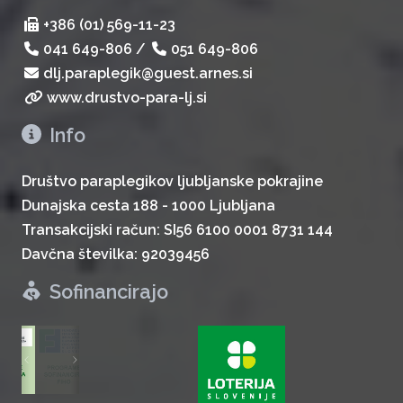
+386 (01) 569-11-23
041 649-806
/
051 649-806
dlj.paraplegik@guest.arnes.si
www.drustvo-para-lj.si
Info
Društvo paraplegikov ljubljanske pokrajine
Dunajska cesta 188 - 1000 Ljubljana
Transakcijski račun: SI56 6100 0001 8731 144
Davčna številka: 92039456
Sofinancirajo
zurück
weiter