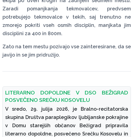
ekipa po dveh krogih na zadnjem sedmem mestu.
Zaradi pomanjkanja tekmovalcev, predvsem
potrebujejo tekmovalce v tekih, saj trenutno ne
zmorejo pokriti vseh osmih disciplin, manjkata jim
disciplini za 400 in 800m.
Zato na tem mestu pozivajo vse zainteresirane, da se
javijo in se jim pridružijo.
LITERARNO DOPOLDNE V DSO BEŽIGRAD
POSVEČENO SREČKU KOSOVELU
V sredo, 29. julija 2026, je Bralno-recitatorska
skupina Društva paraplegikov ljubljanske pokrajine
v Domu starejših občanov Bežigrad pripravila
literarno dopoldne, posvečeno Srečku Kosovelu in