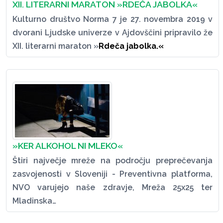
XII. LITERARNI MARATON »RDEČA JABOLKA«
Kulturno društvo Norma 7 je 27. novembra 2019 v
dvorani Ljudske univerze v Ajdovščini pripravilo že
XII. literarni maraton »
Rdeča jabolka.«
»KER ALKOHOL NI MLEKO«
Štiri največje mreže na področju preprečevanja
zasvojenosti v Sloveniji - Preventivna platforma,
NVO varujejo naše zdravje, Mreža 25x25 ter
Mladinska…