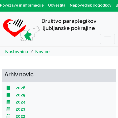
Povezave in informacije
Obvestila
Napovednik dogodkov
B
Društvo paraplegikov
ljubljanske pokrajine
Naslovnica
Novice
Arhiv novic
2026
2025
2024
2023
2022