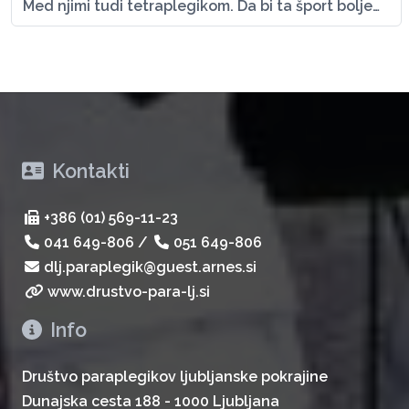
Med njimi tudi tetraplegikom. Da bi ta šport bolje…
Kontakti
+386 (01) 569-11-23
041 649-806
/
051 649-806
dlj.paraplegik@guest.arnes.si
www.drustvo-para-lj.si
Info
Društvo paraplegikov ljubljanske pokrajine
Dunajska cesta 188 - 1000 Ljubljana