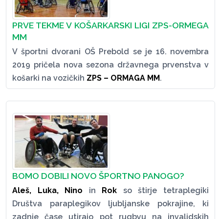
PRVE TEKME V KOŠARKARSKI LIGI ZPS-ORMEGA
MM
V športni dvorani OŠ Prebold se je 16. novembra
2019 pričela nova sezona državnega prvenstva v
košarki na vozičkih
ZPS – ORMAGA MM
.
BOMO DOBILI NOVO ŠPORTNO PANOGO?
Aleš, Luka, Nino
in
Rok
so štirje tetraplegiki
Društva paraplegikov ljubljanske pokrajine, ki
zadnje čase utirajo pot rugbyu na invalidskih