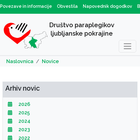
Povezave in informacije
Obvestila
Napovednik dogodkov
B
Društvo paraplegikov
ljubljanske pokrajine
Naslovnica
Novice
Arhiv novic
2026
2025
2024
2023
2022