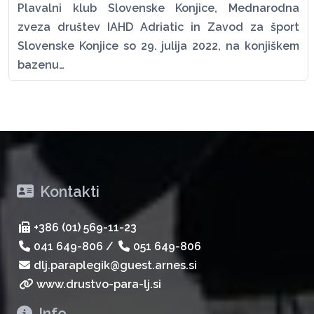
Plavalni klub Slovenske Konjice, Mednarodna
zveza društev IAHD Adriatic in Zavod za šport
Slovenske Konjice so 29. julija 2022, na konjiškem
bazenu…
Kontakti
+386 (01) 569-11-23
041 649-806
/
051 649-806
dlj.paraplegik@guest.arnes.si
www.drustvo-para-lj.si
Info