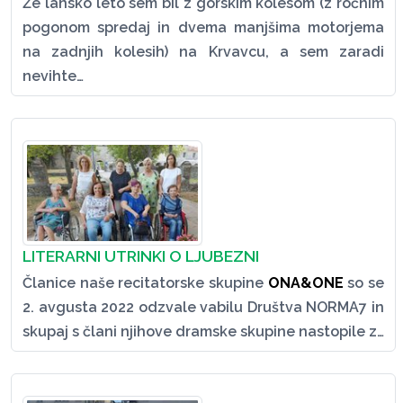
Že lansko leto sem bil z gorskim kolesom (z ročnim
pogonom spredaj in dvema manjšima motorjema
na zadnjih kolesih) na Krvavcu, a sem zaradi
nevihte…
LITERARNI UTRINKI O LJUBEZNI
Članice naše recitatorske skupine
ONA&ONE
so se
2. avgusta 2022 odzvale vabilu Društva NORMA7 in
skupaj s člani njihove dramske skupine nastopile z…