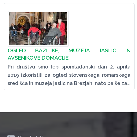
OGLED BAZILIKE, MUZEJA JASLIC IN
AVSENIKOVE DOMAČIJE
Pri društvu smo lep spomladanski dan 2. aprila
2019 izkoristili za ogled slovenskega romarskega
središča in muzeja jaslic na Brezjah, nato pa še za…