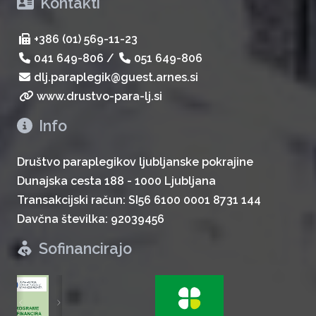
Kontakti
+386 (01) 569-11-23
041 649-806
/
051 649-806
dlj.paraplegik@guest.arnes.si
www.drustvo-para-lj.si
Info
Društvo paraplegikov ljubljanske pokrajine
Dunajska cesta 188 - 1000 Ljubljana
Transakcijski račun: SI56 6100 0001 8731 144
Davčna številka: 92039456
Sofinancirajo
zurück
weiter