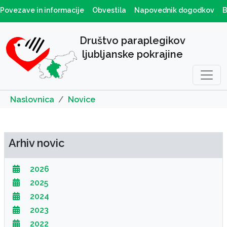
Povezave in informacije
Obvestila
Napovednik dogodkov
B
Društvo paraplegikov
ljubljanske pokrajine
Naslovnica
Novice
Arhiv novic
2026
2025
2024
2023
2022