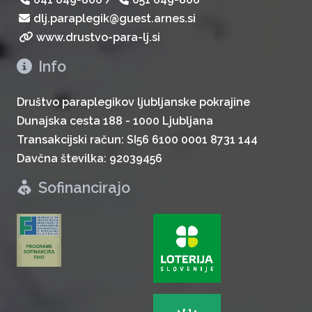
dlj.paraplegik@guest.arnes.si
www.drustvo-para-lj.si
Info
Društvo paraplegikov ljubljanske pokrajine
Dunajska cesta 188 - 1000 Ljubljana
Transakcijski račun: SI56 6100 0001 8731 144
Davčna številka: 92039456
Sofinancirajo
zurück
weiter