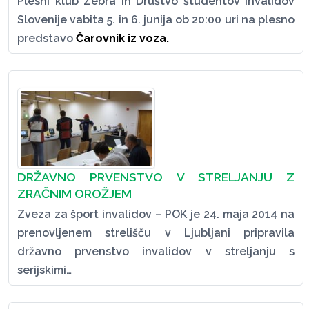
Plesni klub Zebra in Društvo študentov invalidov
Slovenije vabita 5. in 6. junija ob 20:00 uri na plesno
predstavo
Čarovnik iz voza.
DRŽAVNO PRVENSTVO V STRELJANJU Z
ZRAČNIM OROŽJEM
Zveza za šport invalidov – POK je 24. maja 2014 na
prenovljenem strelišču v Ljubljani pripravila
državno prvenstvo invalidov v streljanju s
serijskimi…