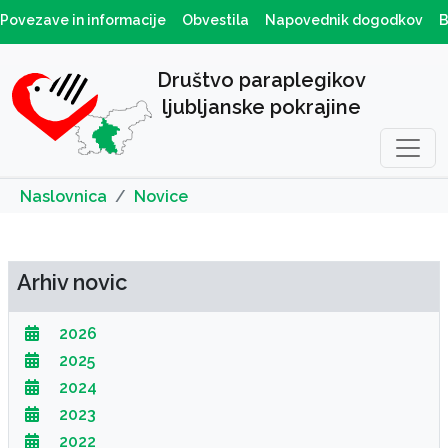
Povezave in informacije
Obvestila
Napovednik dogodkov
B
Društvo paraplegikov
ljubljanske pokrajine
Naslovnica
Novice
Arhiv novic
2026
2025
2024
2023
2022