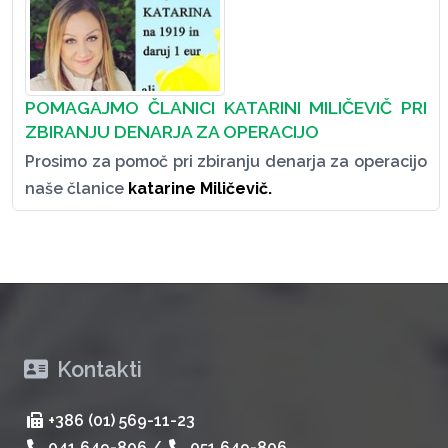
POMAGAJMO ČLANICI KATARINI MILIČEVIČ PRI
ZBIRANJU DENARJA ZA OPERACIJO
Prosimo za pomoč pri zbiranju denarja za operacijo
naše članice
katarine Miličevič.
Kontakti
+386 (01) 569-11-23
041 649-806
/
051 649-806