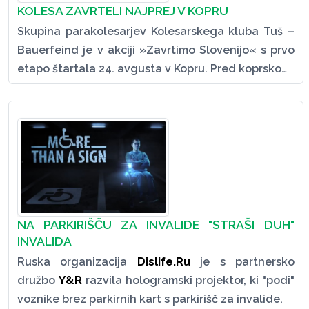
KOLESA ZAVRTELI NAJPREJ V KOPRU
Skupina parakolesarjev Kolesarskega kluba Tuš –
Bauerfeind je v akciji »Zavrtimo Slovenijo« s prvo
etapo štartala 24. avgusta v Kopru. Pred koprsko…
NA PARKIRIŠČU ZA INVALIDE "STRAŠI DUH"
INVALIDA
Ruska organizacija
Dislife.Ru
je s partnersko
družbo
Y&R
razvila hologramski projektor, ki "podi"
voznike brez parkirnih kart s parkirišč za invalide.