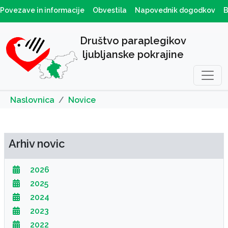
Povezave in informacije
Obvestila
Napovednik dogodkov
B
Društvo paraplegikov
ljubljanske pokrajine
Naslovnica
Novice
Arhiv novic
2026
2025
2024
2023
2022