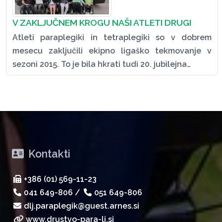
V ZAKLJUČNEM KROGU NAŠI ATLETI DRUGI
Atleti paraplegiki in tetraplegiki so v dobrem
mesecu zaključili ekipno ligaško tekmovanje v
sezoni 2015. To je bila hkrati tudi 20. jubilejna…
Kontakti
+386 (01) 569-11-23
041 649-806
/
051 649-806
dlj.paraplegik@guest.arnes.si
www.drustvo-para-lj.si