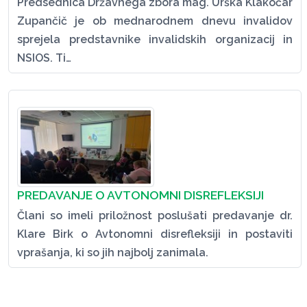
Predsednica Državnega zbora mag. Urška Klakočar
Zupančič je ob mednarodnem dnevu invalidov
sprejela predstavnike invalidskih organizacij in
NSIOS. Ti…
PREDAVANJE O AVTONOMNI DISREFLEKSIJI
Člani so imeli priložnost poslušati predavanje dr.
Klare Birk o Avtonomni disrefleksiji in postaviti
vprašanja, ki so jih najbolj zanimala.