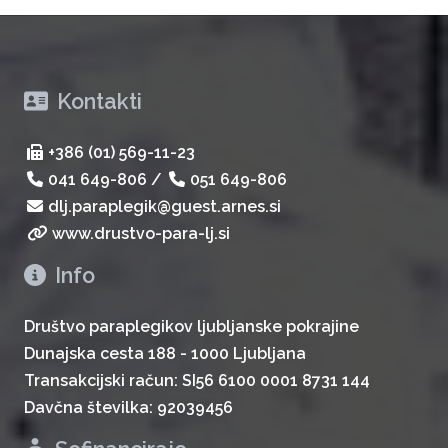
Kontakti
+386 (01) 569-11-23
041 649-806
/
051 649-806
dlj.paraplegik@guest.arnes.si
www.drustvo-para-lj.si
Info
Društvo paraplegikov ljubljanske pokrajine
Dunajska cesta 188 - 1000 Ljubljana
Transakcijski račun: SI56 6100 0001 8731 144
Davčna številka: 92039456