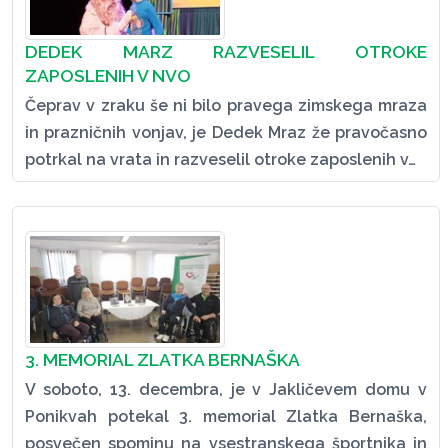
DEDEK MARZ RAZVESELIL OTROKE
ZAPOSLENIH V NVO
Čeprav v zraku še ni bilo pravega zimskega mraza
in prazničnih vonjav, je Dedek Mraz že pravočasno
potrkal na vrata in razveselil otroke zaposlenih v…
3. MEMORIAL ZLATKA BERNAŠKA
V soboto, 13. decembra, je v Jakličevem domu v
Ponikvah potekal 3. memorial Zlatka Bernaška,
posvečen spominu na vsestranskega športnika in