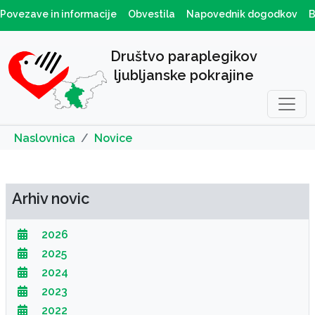
Povezave in informacije
Obvestila
Napovednik dogodkov
B
Društvo paraplegikov
ljubljanske pokrajine
Naslovnica
Novice
Arhiv novic
2026
2025
2024
2023
2022