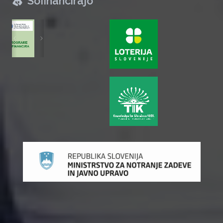
Sofinancirajo
zurück
weiter