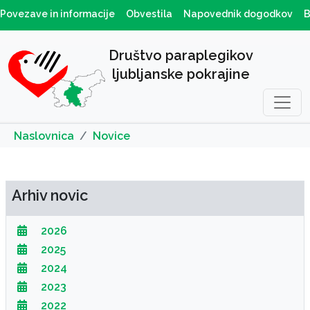
Povezave in informacije
Obvestila
Napovednik dogodkov
B
Društvo paraplegikov
ljubljanske pokrajine
Naslovnica
Novice
Arhiv novic
2026
2025
2024
2023
2022