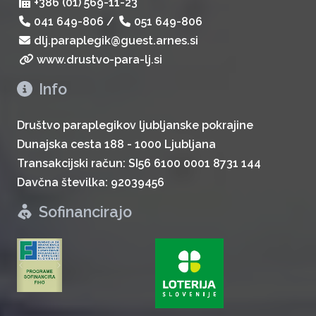
+386 (01) 569-11-23
041 649-806
/
051 649-806
dlj.paraplegik@guest.arnes.si
www.drustvo-para-lj.si
Info
Društvo paraplegikov ljubljanske pokrajine
Dunajska cesta 188 - 1000 Ljubljana
Transakcijski račun: SI56 6100 0001 8731 144
Davčna številka: 92039456
Sofinancirajo
zurück
weiter