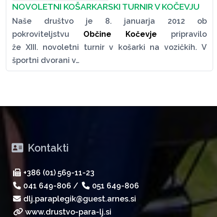
NOVOLETNI KOŠARKARSKI TURNIR V KOČEVJU
Naše društvo je 8. januarja 2012 ob
pokroviteljstvu
Občine Kočevje
pripravilo
že XIII. novoletni turnir v košarki na vozičkih. V
športni dvorani v…
Kontakti
+386 (01) 569-11-23
041 649-806
/
051 649-806
dlj.paraplegik@guest.arnes.si
www.drustvo-para-lj.si