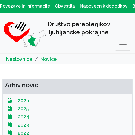
Povezave in informacije
Obvestila
Napovednik dogodkov
B
Društvo paraplegikov
ljubljanske pokrajine
Naslovnica
Novice
Arhiv novic
2026
2025
2024
2023
2022