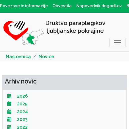
Povezave in informacije
Obvestila
Napovednik dogodkov
B
Društvo paraplegikov
ljubljanske pokrajine
Naslovnica
Novice
Arhiv novic
2026
2025
2024
2023
2022