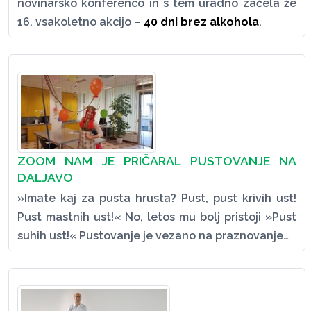
novinarsko konferenco in s tem uradno začela že
16. vsakoletno akcijo –
40 dni brez alkohola
.
ZOOM NAM JE PRIČARAL PUSTOVANJE NA
DALJAVO
»Imate kaj za pusta hrusta? Pust, pust krivih ust!
Pust mastnih ust!« No, letos mu bolj pristoji »Pust
suhih ust!« Pustovanje je vezano na praznovanje…