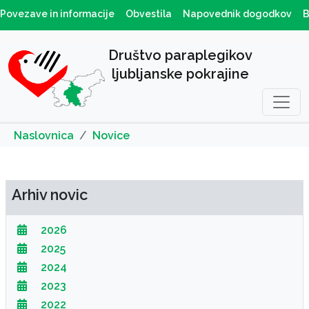
Povezave in informacije
Obvestila
Napovednik dogodkov
B
Društvo paraplegikov
ljubljanske pokrajine
Naslovnica
Novice
Arhiv novic
2026
2025
2024
2023
2022