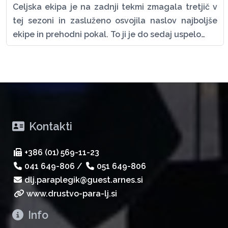
Celjska ekipa je na zadnji tekmi zmagala tretjič v
tej sezoni in zasluženo osvojila naslov najboljše
ekipe in prehodni pokal. To ji je do sedaj uspelo…
Kontakti
+386 (01) 569-11-23
041 649-806
/
051 649-806
dlj.paraplegik@guest.arnes.si
www.drustvo-para-lj.si
Info