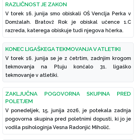
RAZLIČNOST JE ZAKON
V torek 16. junija smo obiskali OŠ Venclja Perka v
Domžalah. Bratovž Rok je obiskal učence 1.C
razreda, katerega obiskuje tudi njegova hčerka.
KONEC LIGAŠKEGA TEKMOVANJA V ATLETIKI
V torek 16. junija se je z četrtim, zadnjim krogom
tekmovanja na Ptuju končalo 31. ligaško
tekmovanje v atletiki.
ZAKLJUČNA POGOVORNA SKUPINA PRED
POLETJEM
V ponedeljek, 15. junija 2026, je potekala zadnja
pogovorna skupina pred poletnimi dopusti, ki jo je
vodila psihologinja Vesna Radonjić Miholič.