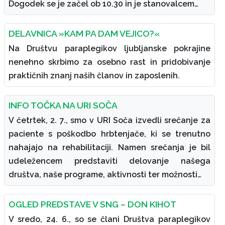
Dogodek se je začel ob 10.30 in je stanovalcem…
DELAVNICA »KAM PA DAM VEJICO?«
Na Društvu paraplegikov ljubljanske pokrajine
nenehno skrbimo za osebno rast in pridobivanje
praktičnih znanj naših članov in zaposlenih.
INFO TOČKA NA URI SOČA
V četrtek, 2. 7., smo v URI Soča izvedli srečanje za
paciente s poškodbo hrbtenjače, ki se trenutno
nahajajo na rehabilitaciji. Namen srečanja je bil
udeležencem predstaviti delovanje našega
društva, naše programe, aktivnosti ter možnosti…
OGLED PREDSTAVE V SNG – DON KIHOT
V sredo, 24. 6., so se člani Društva paraplegikov