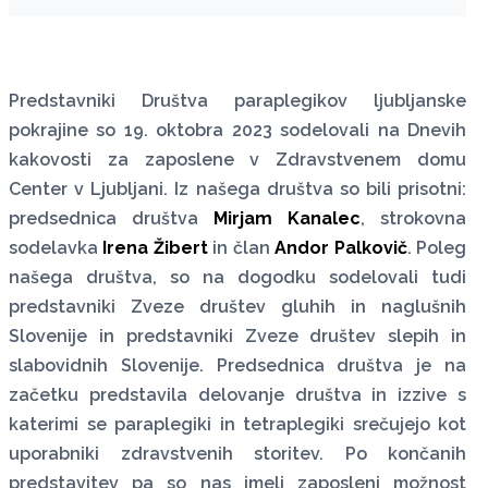
Predstavniki Društva paraplegikov ljubljanske
pokrajine so 19. oktobra 2023 sodelovali na Dnevih
kakovosti za zaposlene v Zdravstvenem domu
Center v Ljubljani. Iz našega društva so bili prisotni:
predsednica društva
Mirjam Kanalec
, strokovna
sodelavka
Irena Žibert
in član
Andor Palkovič
. Poleg
našega društva, so na dogodku sodelovali tudi
predstavniki Zveze društev gluhih in naglušnih
Slovenije in predstavniki Zveze društev slepih in
slabovidnih Slovenije. Predsednica društva je na
začetku predstavila delovanje društva in izzive s
katerimi se paraplegiki in tetraplegiki srečujejo kot
uporabniki zdravstvenih storitev. Po končanih
predstavitev pa so nas imeli zaposleni možnost