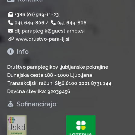
+386 (01) 569-11-23
041 649-806
/
051 649-806
dlj.paraplegik@guest.arnes.si
www.drustvo-para-lj.si
Info
Društvo paraplegikov ljubljanske pokrajine
Dunajska cesta 188 - 1000 Ljubljana
Transakcijski račun: SI56 6100 0001 8731 144
Davčna številka: 92039456
Sofinancirajo
zurück
weiter