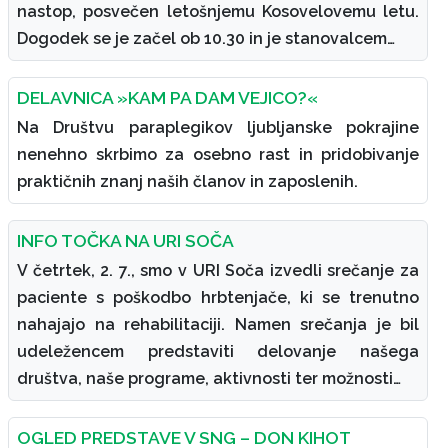
nastop, posvečen letošnjemu Kosovelovemu letu.
Dogodek se je začel ob 10.30 in je stanovalcem…
DELAVNICA »KAM PA DAM VEJICO?«
Na Društvu paraplegikov ljubljanske pokrajine
nenehno skrbimo za osebno rast in pridobivanje
praktičnih znanj naših članov in zaposlenih.
INFO TOČKA NA URI SOČA
V četrtek, 2. 7., smo v URI Soča izvedli srečanje za
paciente s poškodbo hrbtenjače, ki se trenutno
nahajajo na rehabilitaciji. Namen srečanja je bil
udeležencem predstaviti delovanje našega
društva, naše programe, aktivnosti ter možnosti…
OGLED PREDSTAVE V SNG – DON KIHOT