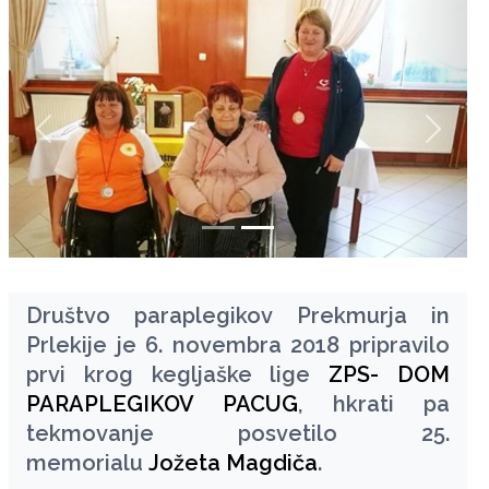
zurück
weiter
Društvo paraplegikov Prekmurja in
Prlekije je 6. novembra 2018 pripravilo
prvi krog kegljaške lige
ZPS- DOM
PARAPLEGIKOV PACUG
, hkrati pa
tekmovanje posvetilo 25.
memorialu
Jožeta Magdiča
.