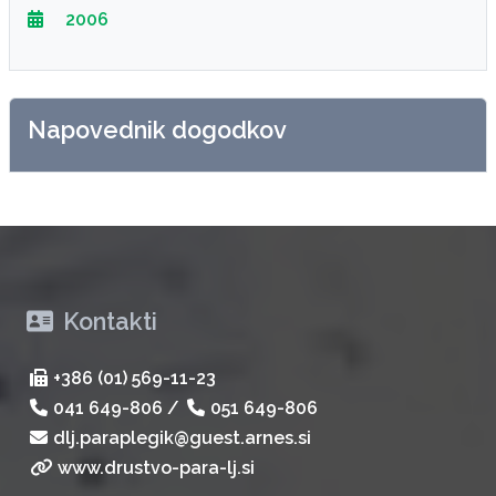
2006
Napovednik dogodkov
Kontakti
+386 (01) 569-11-23
041 649-806
/
051 649-806
dlj.paraplegik@guest.arnes.si
www.drustvo-para-lj.si