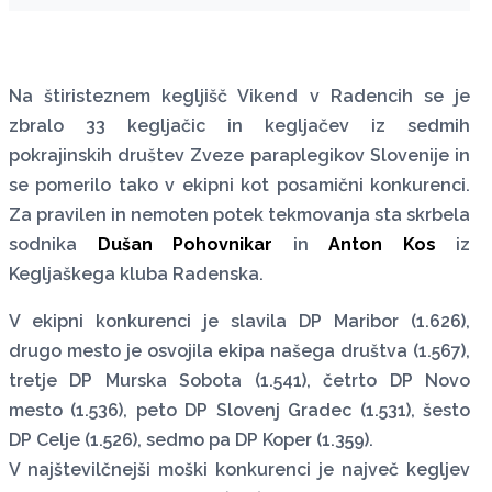
Na štiristeznem kegljišč Vikend v Radencih se je
zbralo 33 kegljačic in kegljačev iz sedmih
pokrajinskih društev Zveze paraplegikov Slovenije in
se pomerilo tako v ekipni kot posamični konkurenci.
Za pravilen in nemoten potek tekmovanja sta skrbela
sodnika
Dušan Pohovnikar
in
Anton Kos
iz
Kegljaškega kluba Radenska.
V ekipni konkurenci je slavila DP Maribor (1.626),
drugo mesto je osvojila ekipa našega društva (1.567),
tretje DP Murska Sobota (1.541), četrto DP Novo
mesto (1.536), peto DP Slovenj Gradec (1.531), šesto
DP Celje (1.526), sedmo pa DP Koper (1.359).
V najštevilčnejši moški konkurenci je največ kegljev