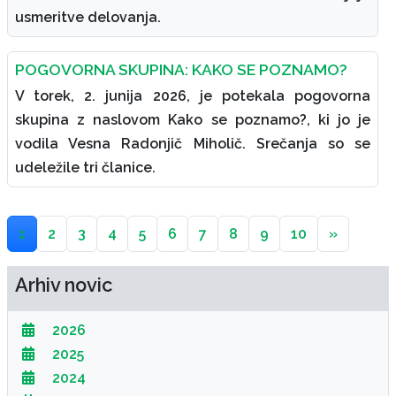
usmeritve delovanja.
POGOVORNA SKUPINA: KAKO SE POZNAMO?
V torek, 2. junija 2026, je potekala pogovorna
skupina z naslovom Kako se poznamo?, ki jo je
vodila Vesna Radonjič Miholič. Srečanja so se
udeležile tri članice.
1
2
3
4
5
6
7
8
9
10
»
Arhiv novic
2026
2025
2024