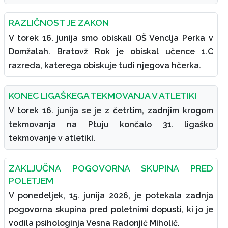
RAZLIČNOST JE ZAKON
V torek 16. junija smo obiskali OŠ Venclja Perka v
Domžalah. Bratovž Rok je obiskal učence 1.C
razreda, katerega obiskuje tudi njegova hčerka.
KONEC LIGAŠKEGA TEKMOVANJA V ATLETIKI
V torek 16. junija se je z četrtim, zadnjim krogom
tekmovanja na Ptuju končalo 31. ligaško
tekmovanje v atletiki.
ZAKLJUČNA POGOVORNA SKUPINA PRED
POLETJEM
V ponedeljek, 15. junija 2026, je potekala zadnja
pogovorna skupina pred poletnimi dopusti, ki jo je
vodila psihologinja Vesna Radonjić Miholič.