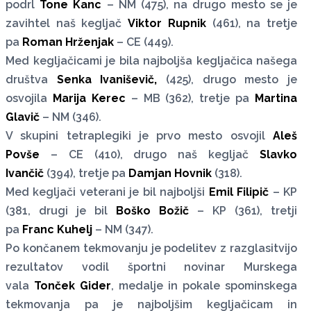
podrl
Tone Kanc
– NM (475), na drugo mesto se je
zavihtel naš kegljač
Viktor Rupnik
(461), na tretje
pa
Roman Hrženjak
– CE (449).
Med kegljačicami je bila najboljša kegljačica našega
društva
Senka Ivaniševič,
(425), drugo mesto je
osvojila
Marija Kerec
– MB (362), tretje pa
Martina
Glavič
– NM (346).
V skupini tetraplegiki je prvo mesto osvojil
Aleš
Povše
– CE (410), drugo naš kegljač
Slavko
Ivančič
(394), tretje pa
Damjan Hovnik
(318).
Med kegljači veterani je bil najboljši
Emil Filipič
– KP
(381, drugi je bil
Boško Božič
– KP (361), tretji
pa
Franc Kuhelj
– NM (347).
Po končanem tekmovanju je podelitev z razglasitvijo
rezultatov vodil športni novinar Murskega
vala
Tonček Gider
, medalje in pokale spominskega
tekmovanja pa je najboljšim kegljačicam in