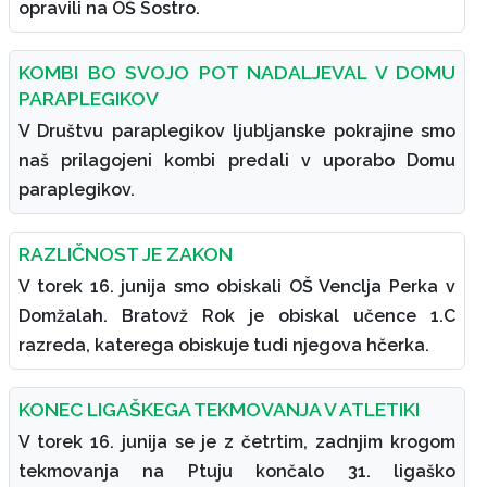
opravili na OŠ Sostro.
KOMBI BO SVOJO POT NADALJEVAL V DOMU
PARAPLEGIKOV
V Društvu paraplegikov ljubljanske pokrajine smo
naš prilagojeni kombi predali v uporabo Domu
paraplegikov.
RAZLIČNOST JE ZAKON
V torek 16. junija smo obiskali OŠ Venclja Perka v
Domžalah. Bratovž Rok je obiskal učence 1.C
razreda, katerega obiskuje tudi njegova hčerka.
KONEC LIGAŠKEGA TEKMOVANJA V ATLETIKI
V torek 16. junija se je z četrtim, zadnjim krogom
tekmovanja na Ptuju končalo 31. ligaško