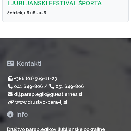
LJUBLJANSKI FESTIVAL ŠPORTA
četrtek, 06.08.2026
Kontakti
+386 (01) 569-11-23
041 649-806
/
051 649-806
dlj.paraplegik@guest.arnes.si
www.drustvo-para-lj.si
Info
Društvo paraplegikov ljubljanske pokrajine