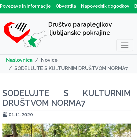
Povezave in informacije
Obvestila
Napovednik dogodkov
B
Društvo paraplegikov
ljubljanske pokrajine
Naslovnica
Novice
SODELUJTE S KULTURNIM DRUŠTVOM NORMA7
SODELUJTE S KULTURNIM
DRUŠTVOM NORMA7
01.11.2020