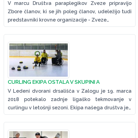
V marcu Društva paraplegikov Zveze pripravijo
Zbore članov, ki se jih poleg članov, udeležijo tudi
predstavniki krovne organizacije - Zveze…
CURLING EKIPA OSTALA V SKUPINI A
V Ledeni dvorani drsališča v Zalogu je 19. marca
2018 potekalo zadnje ligaško tekmovanje v
curlingu v letošnji sezoni. Ekipa našega društva je…