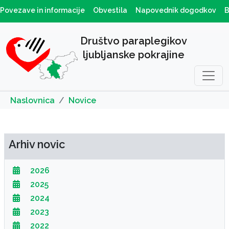
Povezave in informacije
Obvestila
Napovednik dogodkov
B
Društvo paraplegikov
ljubljanske pokrajine
Naslovnica
Novice
Arhiv novic
2026
2025
2024
2023
2022