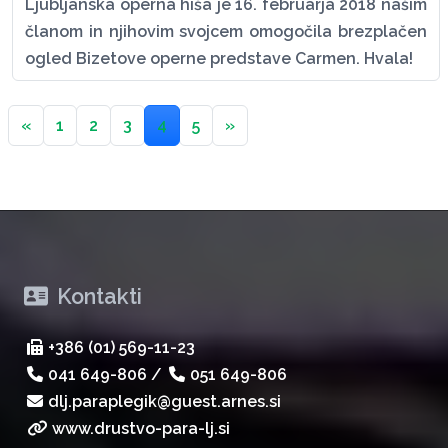
Ljubljanska operna hiša je 16. februarja 2018 našim
članom in njihovim svojcem omogočila brezplačen
ogled Bizetove operne predstave Carmen. Hvala!
«
1
2
3
4
5
»
Kontakti
+386 (01) 569-11-23
041 649-806
/
051 649-806
dlj.paraplegik@guest.arnes.si
www.drustvo-para-lj.si