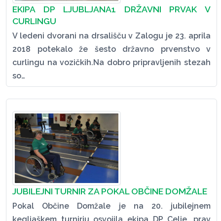
EKIPA DP LJUBLJANA1 DRŽAVNI PRVAK V
CURLINGU
V ledeni dvorani na drsališču v Zalogu je 23. aprila
2018 potekalo že šesto državno prvenstvo v
curlingu na vozičkih.Na dobro pripravljenih stezah
so…
JUBILEJNI TURNIR ZA POKAL OBČINE DOMŽALE
Pokal Občine Domžale je na 20. jubilejnem
kegljaškem turnirju osvojila ekipa DP Celje, prav