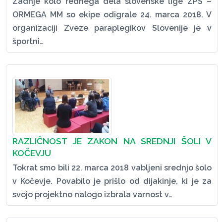
Zadnje kolo rednega dela slovenske lige ZPS –
ORMEGA MM so ekipe odigrale 24. marca 2018. V
organizaciji Zveze paraplegikov Slovenije je v
športni…
RAZLIČNOST JE ZAKON NA SREDNJI ŠOLI V
KOČEVJU
Tokrat smo bili 22. marca 2018 vabljeni srednjo šolo
v Kočevje. Povabilo je prišlo od dijakinje, ki je za
svojo projektno nalogo izbrala varnost v…