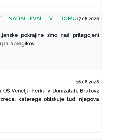
T NADALJEVAL V DOMU
17.06.2026
ljanske pokrajine smo naš prilagojeni
 paraplegikov.
16.06.2026
li OŠ Venclja Perka v Domžalah. Bratovž
azreda, katerega obiskuje tudi njegova