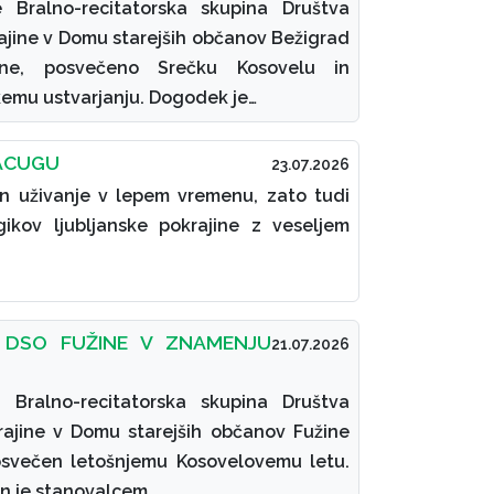
e Bralno-recitatorska skupina Društva
ajine v Domu starejših občanov Bežigrad
ldne, posvečeno Srečku Kosovelu in
mu ustvarjanju. Dogodek je…
PACUGU
23.07.2026
 in uživanje v lepem vremenu, zato tudi
gikov ljubljanske pokrajine z veseljem
 DSO FUŽINE V ZNAMENJU
21.07.2026
e Bralno-recitatorska skupina Društva
rajine v Domu starejših občanov Fužine
 posvečen letošnjemu Kosovelovemu letu.
in je stanovalcem…