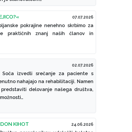
EJICO?«
07.07.2026
bljanske pokrajine nenehno skrbimo za
je praktičnih znanj naših članov in
02.07.2026
I Soča izvedli srečanje za paciente s
enutno nahajajo na rehabilitaciji. Namen
 predstaviti delovanje našega društva,
 možnosti…
 DON KIHOT
24.06.2026