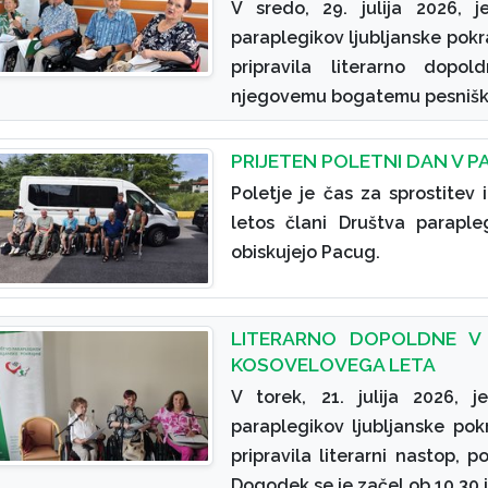
V sredo, 29. julija 2026, j
paraplegikov ljubljanske pokr
pripravila literarno dopo
njegovemu bogatemu pesniške
PRIJETEN POLETNI DAN V 
Poletje je čas za sprostitev
letos člani Društva paraple
obiskujejo Pacug.
LITERARNO DOPOLDNE V
KOSOVELOVEGA LETA
V torek, 21. julija 2026, j
paraplegikov ljubljanske pok
pripravila literarni nastop,
Dogodek se je začel ob 10.30 