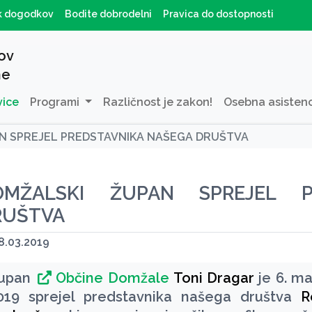
k dogodkov
Bodite dobrodelni
Pravica do dostopnosti
ov
ne
vice
Programi
Različnost je zakon!
Osebna asisten
N SPREJEL PREDSTAVNIKA NAŠEGA DRUŠTVA
OMŽALSKI ŽUPAN SPREJEL P
RUŠTVA
8.03.2019
upan
Občine Domžale
Toni Dragar
je 6. m
019 sprejel predstavnika našega društva
R