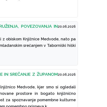
UŽENJA, POVEZOVANJA IN
20.06.2026
li z obiskom Knjižnice Medvode, nato pa
omladanskim srečanjem v Taborniški hiški
DE IN SREČANJE Z ŽUPANOM
20.06.2026
Knjižnico Medvode, kjer smo si ogledali
novane prostore in bogato knjižnično
žnost za spoznavanje pomembne kulturne
njem pomembno prispeva k…