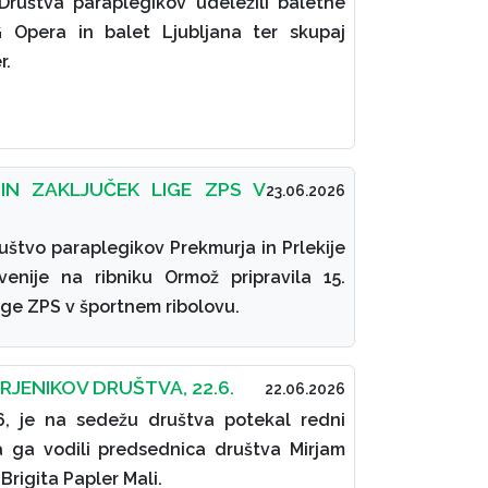
 Društva paraplegikov udeležili baletne
Opera in balet Ljubljana ter skupaj
r.
IN ZAKLJUČEK LIGE ZPS V
23.06.2026
Društvo paraplegikov Prekmurja in Prlekije
enije na ribniku Ormož pripravila 15.
lige ZPS v športnem ribolovu.
JENIKOV DRUŠTVA, 22.6.
22.06.2026
26, je na sedežu društva potekal redni
ta ga vodili predsednica društva Mirjam
rigita Papler Mali.