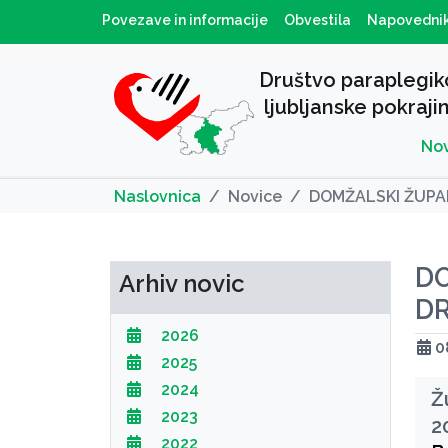
Povezave in informacije
Obvestila
Napovedni
Društvo paraplegik
ljubljanske pokraji
No
Naslovnica
Novice
DOMŽALSKI ŽUPA
D
Arhiv novic
D
2026
0
2025
2024
Ž
2023
2
2022