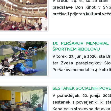
V sredo, 24. 6., so se člani
predstave Don Kihot v SNG 
preživeli prijeten kulturni veče
15. PERŠAKOV MEMORIAL 
ŠPORTNEM RIBOLOVU
V torek, 23. junija 2026, sta 
ter Zveza paraplegikov Slov
Peršakov memorial in 4. kolo 
SESTANEK SOCIALNIH POVER
V ponedeljek, 22. junija 20
sestanek s poverjeniki, ki s
Kanalec in strokovna delavka B