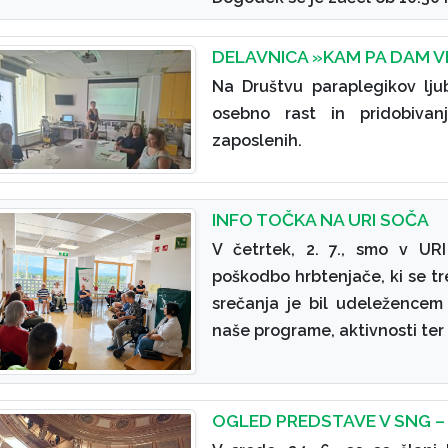
DELAVNICA »KAM PA DAM V
Na Društvu paraplegikov lju
osebno rast in pridobivan
zaposlenih.
INFO TOČKA NA URI SOČA
V četrtek, 2. 7., smo v UR
poškodbo hrbtenjače, ki se tr
srečanja je bil udeležencem
naše programe, aktivnosti ter
OGLED PREDSTAVE V SNG –