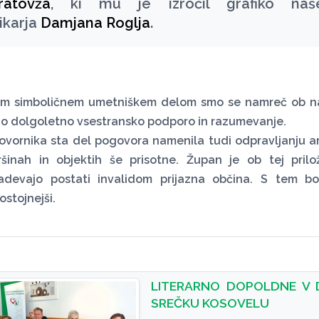
ratovža
, ki mu je izročil grafiko naš
likarja
Damjana Roglja
.
em simboličnem umetniškem delom smo se namreč ob naši
no dolgoletno vsestransko podporo in razumevanje.
vornika sta del pogovora namenila tudi odpravljanju arhi
ršinah in objektih še prisotne. Župan je ob tej prilož
zadevajo postati invalidom prijazna občina. S tem bo
stojnejši.
LITERARNO DOPOLDNE V 
SREČKU KOSOVELU