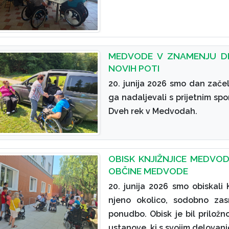
MEDVODE V ZNAMENJU DR
NOVIH POTI
20. junija 2026 smo dan zače
ga nadaljevali s prijetnim sp
Dveh rek v Medvodah.
OBISK KNJIŽNJICE MEDVO
OBČINE MEDVODE
20. junija 2026 smo obiskali 
njeno okolico, sodobno zas
ponudbo. Obisk je bil prilo
ustanove, ki s svojim delova