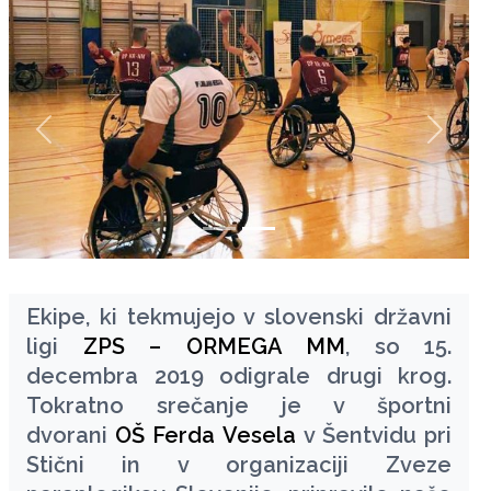
zurück
weiter
Ekipe, ki tekmujejo v slovenski državni
ligi
ZPS – ORMEGA MM
, so 15.
decembra 2019 odigrale drugi krog.
Tokratno srečanje je v športni
dvorani
OŠ
Ferda Vesela
v Šentvidu pri
Stični in v organizaciji Zveze