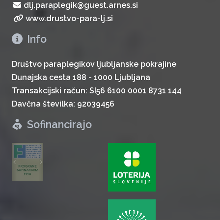
dlj.paraplegik@guest.arnes.si
www.drustvo-para-lj.si
Info
Društvo paraplegikov ljubljanske pokrajine
Dunajska cesta 188 - 1000 Ljubljana
Transakcijski račun: SI56 6100 0001 8731 144
Davčna številka: 92039456
Sofinancirajo
zurück
weiter