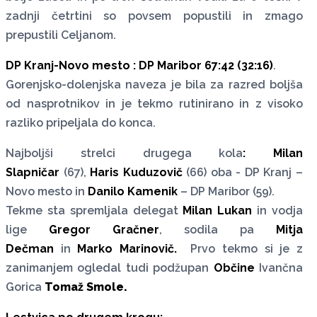
zadnji četrtini so povsem popustili in zmago
prepustili Celjanom.
DP Kranj-Novo mesto : DP Maribor 67:42 (32:16)
.
Gorenjsko-dolenjska naveza je bila za razred boljša
od nasprotnikov in je tekmo rutinirano in z visoko
razliko pripeljala do konca.
Najboljši strelci drugega kola
: Milan
Slapničar
(67),
Haris Kuduzovič
(66) oba - DP Kranj –
Novo mesto in
Danilo Kamenik
– DP Maribor (59).
Tekme sta spremljala delegat
Milan Lukan
in vodja
lige
Gregor Gračner
, sodila pa
Mitja
Dečman
in
Marko Marinovič.
Prvo tekmo si je z
zanimanjem ogledal tudi podžupan
Občine
Ivančna
Gorica
Tomaž Smole.