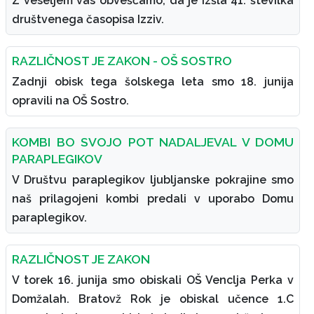
Z veseljem vas obveščamo, da je izšla 41. številka
društvenega časopisa Izziv.
RAZLIČNOST JE ZAKON - OŠ SOSTRO
Zadnji obisk tega šolskega leta smo 18. junija
opravili na OŠ Sostro.
KOMBI BO SVOJO POT NADALJEVAL V DOMU
PARAPLEGIKOV
V Društvu paraplegikov ljubljanske pokrajine smo
naš prilagojeni kombi predali v uporabo Domu
paraplegikov.
RAZLIČNOST JE ZAKON
V torek 16. junija smo obiskali OŠ Venclja Perka v
Domžalah. Bratovž Rok je obiskal učence 1.C