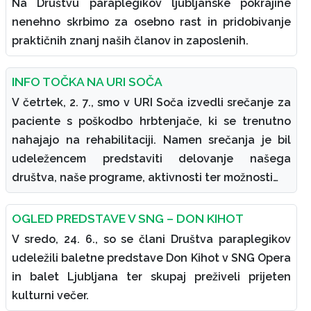
Na Društvu paraplegikov ljubljanske pokrajine
nenehno skrbimo za osebno rast in pridobivanje
praktičnih znanj naših članov in zaposlenih.
INFO TOČKA NA URI SOČA
V četrtek, 2. 7., smo v URI Soča izvedli srečanje za
paciente s poškodbo hrbtenjače, ki se trenutno
nahajajo na rehabilitaciji. Namen srečanja je bil
udeležencem predstaviti delovanje našega
društva, naše programe, aktivnosti ter možnosti…
OGLED PREDSTAVE V SNG – DON KIHOT
V sredo, 24. 6., so se člani Društva paraplegikov
udeležili baletne predstave Don Kihot v SNG Opera
in balet Ljubljana ter skupaj preživeli prijeten
kulturni večer.