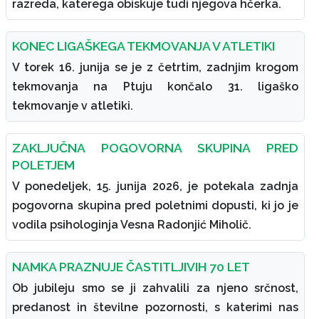
razreda, katerega obiskuje tudi njegova hčerka.
KONEC LIGAŠKEGA TEKMOVANJA V ATLETIKI
V torek 16. junija se je z četrtim, zadnjim krogom
tekmovanja na Ptuju končalo 31. ligaško
tekmovanje v atletiki.
ZAKLJUČNA POGOVORNA SKUPINA PRED
POLETJEM
V ponedeljek, 15. junija 2026, je potekala zadnja
pogovorna skupina pred poletnimi dopusti, ki jo je
vodila psihologinja Vesna Radonjić Miholič.
NAMKA PRAZNUJE ČASTITLJIVIH 70 LET
Ob jubileju smo se ji zahvalili za njeno srčnost,
predanost in številne pozornosti, s katerimi nas