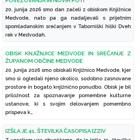
POVEZOVANJA IN NOVIH POTI
20. junija 2026 smo dan začeli z obiskom Knjižnice
Medvode, nato pa ga nadaljevali s prijetnim
spomladanskim srečanjem v Taborniški hiški Dveh
rek v Medvodah.
OBISK KNJIŽNJICE MEDVODE IN SREČANJE Z
ŽUPANOM OBČINE MEDVODE
20. junija 2026 smo obiskali Knjižnico Medvode, kjer
smo si ogledali njeno okolico, sodobno zasnovane
prostore in bogato knjižnično ponudbo. Obisk je bil
priložnost za spoznavanje pomembne kulturne
ustanove, ki s svojim delovanjem pomembno
prispeva k…
IZŠLA JE 41. ŠTEVILKA ČASOPISA IZZIV