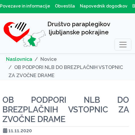
Povezave in informacije
Obvestila
Napovednik dogodkov
B
Društvo paraplegikov
ljubljanske pokrajine
Naslovnica
Novice
OB PODPORI NLB DO BREZPLAČNIH VSTOPNIC
ZA ZVOČNE DRAME
OB PODPORI NLB DO
BREZPLAČNIH VSTOPNIC ZA
ZVOČNE DRAME
11.11.2020