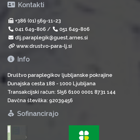
Kontakti
+386 (01) 569-11-23
041 649-806
/
051 649-806
dlj.paraplegik@guest.arnes.si
www.drustvo-para-lj.si
Info
Društvo paraplegikov ljubljanske pokrajine
Dunajska cesta 188 - 1000 Ljubljana
Transakcijski račun: SI56 6100 0001 8731 144
Davčna številka: 92039456
Sofinancirajo