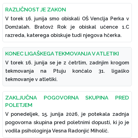
RAZLIČNOST JE ZAKON
V torek 16. junija smo obiskali OŠ Venclja Perka v
Domžalah. Bratovž Rok je obiskal učence 1.C
razreda, katerega obiskuje tudi njegova hčerka.
KONEC LIGAŠKEGA TEKMOVANJA V ATLETIKI
V torek 16. junija se je z četrtim, zadnjim krogom
tekmovanja na Ptuju končalo 31. ligaško
tekmovanje v atletiki.
ZAKLJUČNA POGOVORNA SKUPINA PRED
POLETJEM
V ponedeljek, 15. junija 2026, je potekala zadnja
pogovorna skupina pred poletnimi dopusti, ki jo je
vodila psihologinja Vesna Radonjić Miholič.