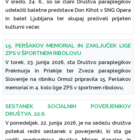
V sredo, 24. 6., so se člani Društva paraplegikov
udeležili baletne predstave Don Kihot v SNG Opera
in balet Ljubljana ter skupaj preživeli prijeten
kulturni večer.
15. PERŠAKOV MEMORIAL IN ZAKLJUČEK LIGE
ZPS V ŠPORTNEM RIBOLOVU
V torek, 23. junija 2026, sta Društvo paraplegikov
Prekmurja in Prlekije ter Zveza paraplegikov
Slovenije na ribniku Ormož pripravila 15. Peršakov
memorial in 4. kolo lige ZPS v športnem ribolovu.
SESTANEK SOCIALNIH POVERJENIKOV
DRUŠTVA, 22.6.
V ponedeljek, 22. junija 2026, je na sedežu društva
potekal redni sestanek s poverjeniki, ki sta ga
vodili predsednica društva Mirjam Kanalec in