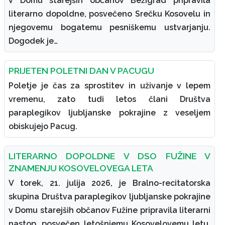
v Domu starejših občanov Bežigrad pripravila
literarno dopoldne, posvečeno Srečku Kosovelu in
njegovemu bogatemu pesniškemu ustvarjanju.
Dogodek je…
PRIJETEN POLETNI DAN V PACUGU
Poletje je čas za sprostitev in uživanje v lepem
vremenu, zato tudi letos člani Društva
paraplegikov ljubljanske pokrajine z veseljem
obiskujejo Pacug.
LITERARNO DOPOLDNE V DSO FUŽINE V
ZNAMENJU KOSOVELOVEGA LETA
V torek, 21. julija 2026, je Bralno-recitatorska
skupina Društva paraplegikov ljubljanske pokrajine
v Domu starejših občanov Fužine pripravila literarni
nastop, posvečen letošnjemu Kosovelovemu letu.